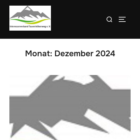
Zum
Inhalt
Suchen
SEITEN
springen
nach:
Monat:
Dezember 2024