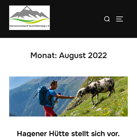
Zum
Inhalt
Suchen
SEITEN
springen
nach:
Monat:
August 2022
Hagener Hütte stellt sich vor.