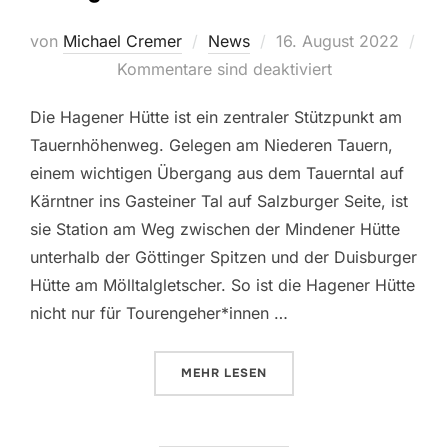
Veröffentlicht
von
Michael Cremer
News
16. August 2022
am
Kommentare sind deaktiviert
Die Hagener Hütte ist ein zentraler Stützpunkt am
Tauernhöhenweg. Gelegen am Niederen Tauern,
einem wichtigen Übergang aus dem Tauerntal auf
Kärntner ins Gasteiner Tal auf Salzburger Seite, ist
sie Station am Weg zwischen der Mindener Hütte
unterhalb der Göttinger Spitzen und der Duisburger
Hütte am Mölltalgletscher. So ist die Hagener Hütte
nicht nur für Tourengeher*innen …
ÜBER „HAGENER HÜTTE STELLT S
MEHR
LESEN