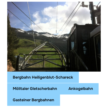
Bergbahn Heiligenblut-Schareck
Mölltaler Gletscherbahn
Ankogelbahn
Gasteiner Bergbahnen