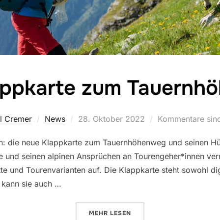
appkarte zum Tauernh
Veröffentlicht
l Cremer
News
28. Oktober 2022
Kommentare sind 
am
zlich: die neue Klappkarte zum Tauernhöhenweg und seinen H
e und seinen alpinen Ansprüchen an Tourengeher*innen verm
e und Tourenvarianten auf. Die Klappkarte steht sowohl digi
 kann sie auch …
ÜBER „NEU: KLAPPKARTE ZUM 
MEHR
LESEN