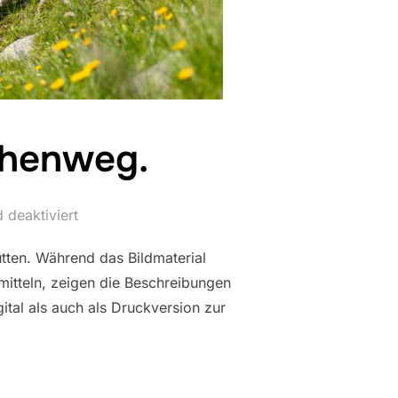
öhenweg.
deaktiviert
ütten. Während das Bildmaterial
itteln, zeigen die Beschreibungen
tal als auch als Druckversion zur
TAUERNHÖHENWEG.“