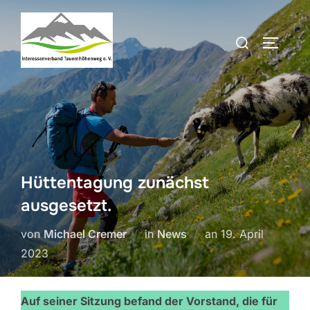
Zum
Inhalt
Suchen
SEITEN
springen
nach:
Hüttentagung zunächst
ausgesetzt.
Veröffentlicht
von
Michael Cremer
in
News
an
19. April
am
2023
Auf seiner Sitzung befand der Vorstand, die für