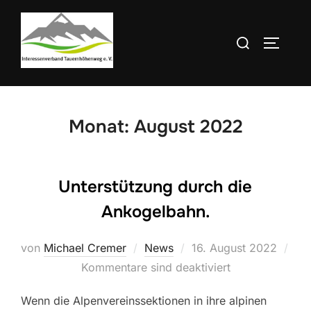
Zum
Inhalt
Suchen
SEITEN
springen
nach:
Monat:
August 2022
Unterstützung durch die
Ankogelbahn.
Veröffentlicht
von
Michael Cremer
News
16. August 2022
am
Kommentare sind deaktiviert
Wenn die Alpenvereinssektionen in ihre alpinen