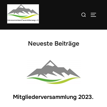
Zum
Inhalt
Suchen
SEITEN
springen
nach:
Neueste Beiträge
Mitgliederversammlung 2023.