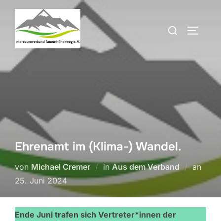
Zum
Inhalt
Suchen
SEITEN
springen
nach:
Ehrenamt im (Klima-) Wandel.
Veröf
von
Michael Cremer
in
Aus dem Verband
an
am
25. Juni 2024
Ende Juni trafen sich Vertreter*innen der