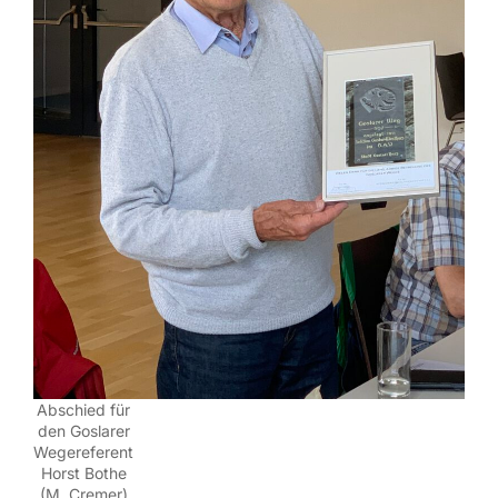
Abschied für
den Goslarer
Wegereferent
Horst Bothe
(M. Cremer)